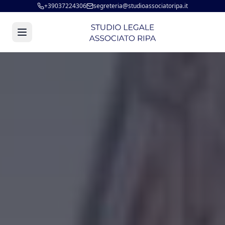
+39037224306
segreteria@studioassociatoripa.it